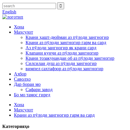
English
Хона
Маҳсулот
Крани ҳашт-дюймаи аз пӯлоди зангногир
Крани аз пӯлоди зангногир гарм ва сард
Аз пӯлоди зангногир як крани сард
Клапани кунҷи аз пӯлоди зангногир
Крани тозакунандаи об аз пӯлоди зангногир
Силсилаи душ аз пӯлоди зангногир
вимпел сахтафзор аз пӯлоди зангногир
Ахбор
Саволҳо
Дар бораи мо
Сафари завод
Бо мо тамос гиред
Хона
Маҳсулот
Крани аз пӯлоди зангногир гарм ва сард
Категорияҳо