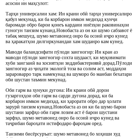
асосии ин маҳсулот:
Тарҳи универсалии хам: Ин крани обӣ тарҳи универсалиро
қабул мекунад, ки ба корбарон имкон медиҳад кунҷи
баромади обро барои қонеъ кардани ниёзҳои раковинаҳои
гуногун танзим кунанд.Новобаста аз он ки шумо сабзавот ё
табақ мешуед, шумо метавонед онро ба осонӣ иҷро кунед
ва ҳаракатҳои дилгиркунандаи хам шуданро кам кунед.
Маводи баландсифати пӯлоди зангногир: Ин кран аз
маводи пӯлоди зангногир сохта шудааст, ки муқовимати
хуби зангзанӣ ва хосиятҳои зиддибактериявӣ дорад.Пӯлоди
зангногир аз ҷиҳати экологӣ тоза ва солим аст, моддаҳои
зарароварро тарк намекунад ва шуморо бо манбаи бехатари
оби шустан таъмин мекунад.
Оби гарм ва хунуки дугона: Ин крани обӣ дорои
гузаргоҳҳои оби гарм ва сарди дугона дорад, ки ба
корбарон имкон медиҳад, ки ҳарорати обро дар ҳолати
зарурӣ танзим кунанд.Новобаста аз он ки ба шумо барои
шустани зарфҳо оби гарм лозим аст ё барои шустани
зарфҳо, шумо метавонед онро ба осонӣ иҷро кунед ва
таҷрибаи бароҳати истифодаро фароҳам оред.
Танзими бисёрсуръат: шумо метавонед бо хоҳиши худ