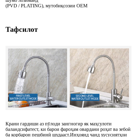
шумо лозиманд
(PVD / PLATING), мутобиқсозии OEM
Тафсилот
Крани гардиши аз пӯлоди зангногир як маҳсулоти
баландсифатест, ки барои фароҳам овардани роҳат ва зебоӣ
ба корбарон пешбинӣ шудааст.Инҳоянд чанд хусусиятҳои