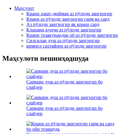
Маҳсулот
Крани ҳашт-дюймаи аз пӯлоди зангногир
Крани аз пӯлоди зангногир гарм ва сард
Аз пӯлоди зангногир як крани сард
Клапани кунҷи аз пӯлоди зангногир
Крани тозакунандаи об аз пӯлоди зангногир
Силсилаи душ аз пӯлоди зангногир
вимпел сахтафзор аз пӯлоди зангногир
Маҳсулоти пешниҳодшуда
Сарвари душ аз пӯлоди зангногир бо
слайдер
Сарвари душ аз пӯлоди зангногир бо
слайдер