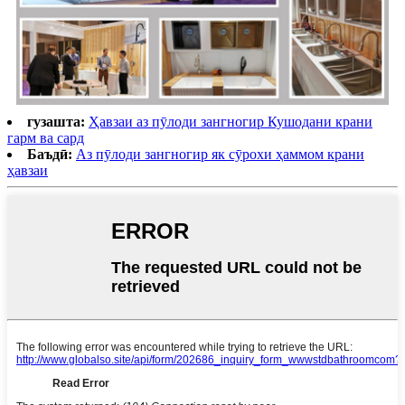
гузашта:
Ҳавзаи аз пӯлоди зангногир Кушодани крани
гарм ва сард
Баъдӣ:
Аз пӯлоди зангногир як сӯрохи ҳаммом крани
ҳавзаи