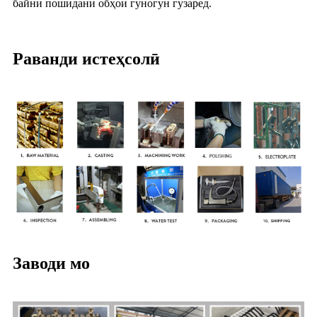
байни пошидани обҳои гуногун гузаред.
Раванди истеҳсолӣ
Заводи мо