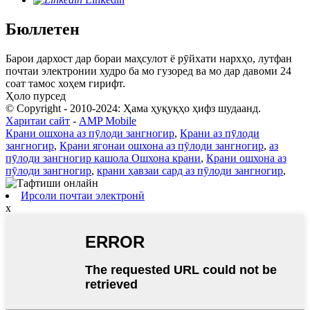
Бюллетен
Барои дархост дар бораи маҳсулот ё рӯйхати нархҳо, лутфан
почтаи электронии худро ба мо гузоред ва мо дар давоми 24
соат тамос хоҳем гирифт.
Ҳоло пурсед
© Copyright - 2010-2024: Ҳама ҳуқуқҳо ҳифз шудаанд.
Харитаи сайт
-
AMP Mobile
Крани ошхона аз пӯлоди зангногир
,
Крани аз пӯлоди
зангногир
,
Крани ягонаи ошхона аз пӯлоди зангногир
,
аз
пӯлоди зангногир кашола Ошхона крани
,
Крани ошхона аз
пӯлоди зангногир
,
крани ҳавзаи сард аз пӯлоди зангногир
,
Ирсоли почтаи электронӣ
x