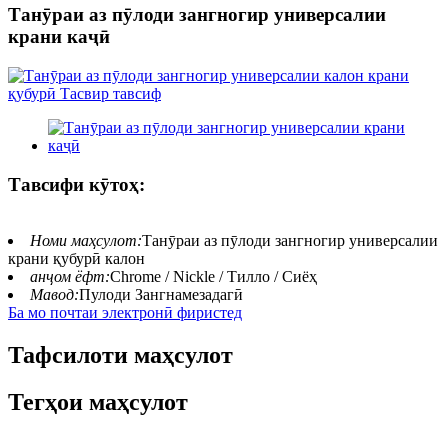
Танӯраи аз пӯлоди зангногир универсалии
крани каҷӣ
Тавсифи кӯтоҳ:
Номи маҳсулот:
Танӯраи аз пӯлоди зангногир универсалии
крани қубурӣ калон
анҷом ёфт:
Chrome / Nickle / Тилло / Сиёҳ
Мавод:
Пулоди Зангнамезадагӣ
Ба мо почтаи электронӣ фиристед
Тафсилоти маҳсулот
Тегҳои маҳсулот