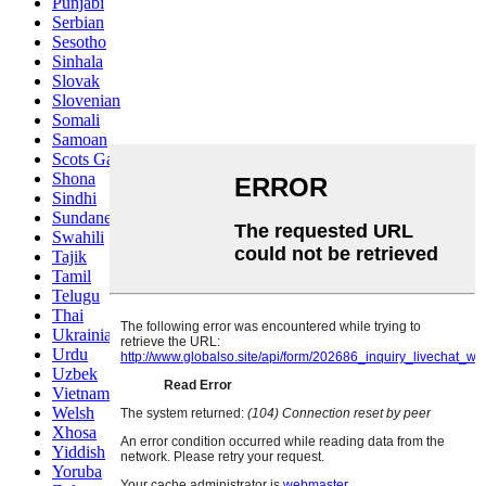
Punjabi
Serbian
Sesotho
Sinhala
Slovak
Slovenian
Somali
Samoan
Scots Gaelic
Shona
Sindhi
Sundanese
Swahili
Tajik
Tamil
Telugu
Thai
Ukrainian
Urdu
Uzbek
Vietnamese
Welsh
Xhosa
Yiddish
Yoruba