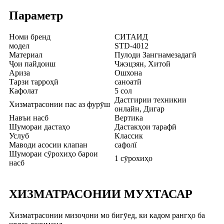
Параметр
Номи бренд
СИТАИД
модел
STD-4012
Материал
Пулоди Зангнамезадагӣ
Ҷои пайдоиш
Чжэцзян, Хитой
Ариза
Ошхона
Тарзи тарроҳӣ
саноатй
Кафолат
5 сол
Дастгирии техникии
Хизматрасонии пас аз фурӯш
онлайн, Дигар
Навъи насб
Вертика
Шумораи дастаҳо
Дастакҳои тарафӣ
Услуб
Классик
Маводи асосии клапан
сафолї
Шумораи сӯрохиҳо барои
1 сӯрохиҳо
насб
ХИЗМАТРАСОНИИ МУХТАСАР
Хизматрасонии мизоҷони мо бигӯед, ки кадом рангҳо ба