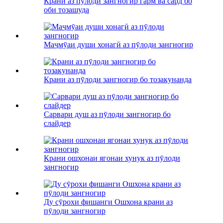
Крани аз пӯлоди зангногир гарм ва сард бо
оби тозашуда
Маҷмӯаи души хонагӣ аз пӯлоди зангногир
Крани аз пӯлоди зангногир бо тозакунанда
Сарвари душ аз пӯлоди зангногир бо
слайдер
Крани ошхонаи ягонаи хунук аз пӯлоди
зангногир
Ду сӯрохи фишанги Ошхона крани аз
пӯлоди зангногир