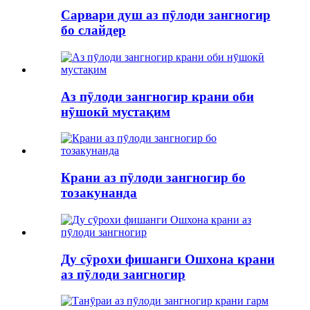
Сарвари душ аз пӯлоди зангногир
бо слайдер
Аз пӯлоди зангногир крани оби
нӯшокӣ мустақим
Крани аз пӯлоди зангногир бо
тозакунанда
Ду сӯрохи фишанги Ошхона крани
аз пӯлоди зангногир