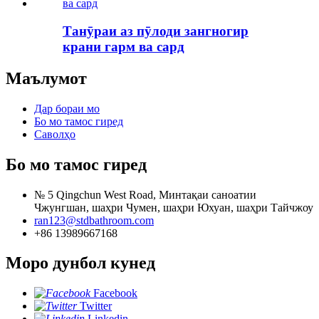
Танӯраи аз пӯлоди зангногир
крани гарм ва сард
Маълумот
Дар бораи мо
Бо мо тамос гиред
Саволҳо
Бо мо тамос гиред
№ 5 Qingchun West Road, Минтақаи саноатии
Чжунгшан, шаҳри Чумен, шаҳри Юхуан, шаҳри Тайчжоу
ran123@stdbathroom.com
+86 13989667168
Моро дунбол кунед
Facebook
Twitter
Linkedin